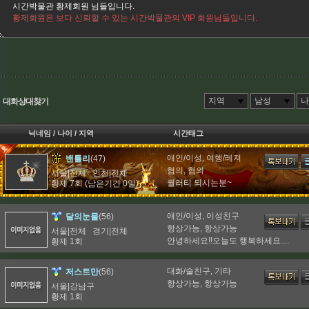
시간박물관 황제회원 님들입니다.
황제회원은 보다 신뢰할 수 있는 시간박물관의 VIP 회원님들입니다.
지역
남성
나
대화상대찾기
닉네임 / 나이 / 지역
시간태그
애인/이성, 여행/레져
(47)
밴틀리
협의, 협의
서울|전체 인천|전체
퀄러티 되시는분~
황제 7회 (남은기간 0일)
애인/이성, 이성친구
(56)
달의눈물
항상가능, 항상가능
서울|전체 경기|전체
안녕하세요!!오늘도 행복하세요....
황제 1회
대화/술친구, 기타
(56)
저스트만
항상가능, 항상가능
서울|강남구
황제 1회