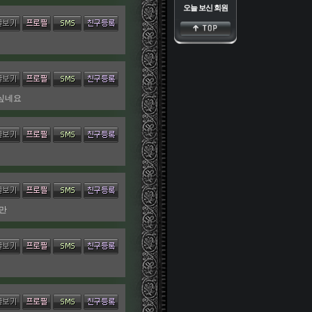
오늘 보신 회원
 싶네요
만