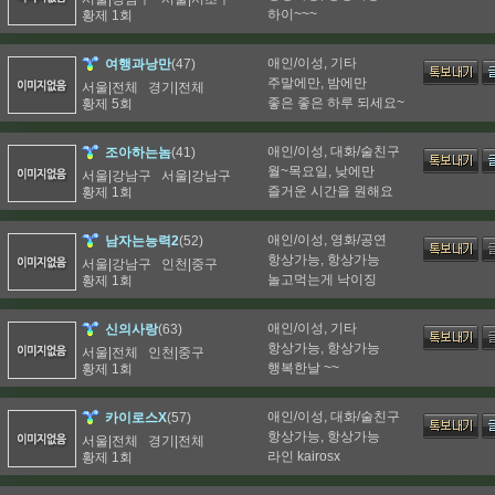
하이~~~
황제 1회
애인/이성, 기타
(47)
여행과낭만
주말에만, 밤에만
서울|전체 경기|전체
좋은 좋은 하루 되세요~
황제 5회
애인/이성, 대화/술친구
(41)
조아하는놈
월~목요일, 낮에만
서울|강남구 서울|강남구
즐거운 시간을 원해요
황제 1회
애인/이성, 영화/공연
(52)
남자는능력2
항상가능, 항상가능
서울|강남구 인천|중구
놀고먹는게 낙이징
황제 1회
애인/이성, 기타
(63)
신의사랑
항상가능, 항상가능
서울|전체 인천|중구
행복한날 ~~
황제 1회
애인/이성, 대화/술친구
(57)
카이로스X
항상가능, 항상가능
서울|전체 경기|전체
라인 kairosx
황제 1회