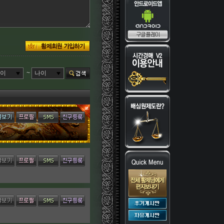
~
이
나이