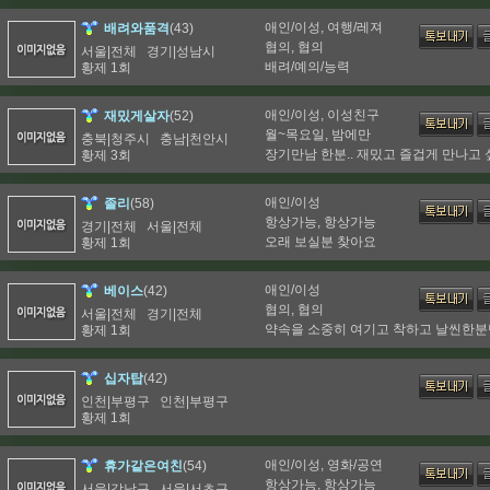
애인/이성, 여행/레져
(43)
배려와품격
협의, 협의
서울|전체 경기|성남시
배려/예의/능력
황제 1회
애인/이성, 이성친구
(52)
재밌게살자
월~목요일, 밤에만
충북|청주시 충남|천안시
장기만남 한분.. 재밌고 즐겁게 만나고
황제 3회
애인/이성
(58)
졸리
항상가능, 항상가능
경기|전체 서울|전체
오래 보실분 찾아요
황제 1회
애인/이성
(42)
베이스
협의, 협의
서울|전체 경기|전체
약속을 소중히 여기고 착하고 날씬한분
황제 1회
(42)
십자탑
인천|부평구 인천|부평구
황제 1회
애인/이성, 영화/공연
(54)
휴가같은여친
항상가능, 항상가능
서울|강남구 서울|서초구