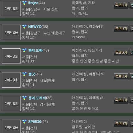
이색알바, 기타
(44)
lbsjea
협의, 협의
서울|강남구 서울|전체
매너있게..
황제 1회
애인/이성, 영화/공연
(58)
NEWYO
협의, 협의
서울|강남구 부산|해운대구
in Seoul..
황제 1회
이성친구, 맛집가기
(47)
황제오빠
협의, 협의
서울|전체
좋은 인연 좋은 만남 좋은 시간
황제 3회
애인/이성, 여행/레져
(45)
쿨굿
협의, 협의
서울|전체 서울|전체
황제 1회
애인/이성, 이색알바
(38)
동네도깨비
협의, 협의
서울|전체 경기|전체
쿨한 인연 찾아요
황제 1회
애인/이성
(52)
SP6530
금요일, 밤에만
서울|전체
서로 윈윈 가능한 이쁘니만~^~
황제 1회