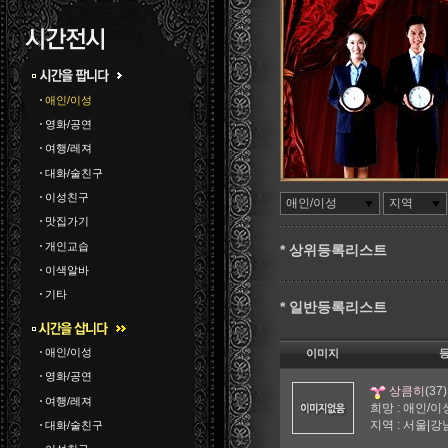
애인/이성
영화/공연
여행/레져
대화/술친구
이성친구
애인/이성
지역
맛집가기
개인교습
* 상위등록리스트
이색알바
기타
* 일반등록리스트
애인/이성
이미지
영화/공연
(37
상큼히
여행/레져
희망 : 애인/이
지역 : 서울|
대화/술친구