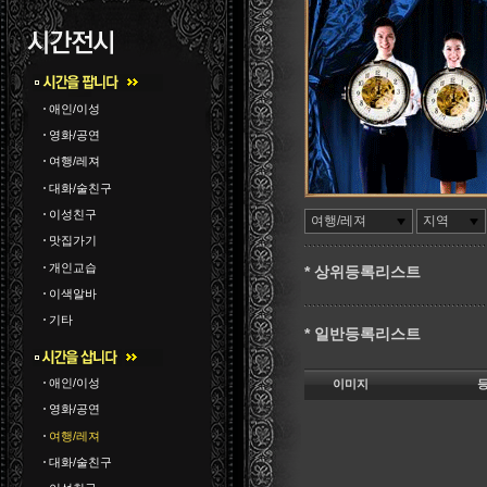
애인/이성
영화/공연
여행/레져
대화/술친구
이성친구
여행/레져
지역
맛집가기
개인교습
* 상위등록리스트
이색알바
기타
* 일반등록리스트
애인/이성
이미지
영화/공연
여행/레져
대화/술친구