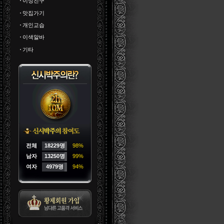
이성친구
맛집가기
개인교습
이색알바
기타
전체
18229명
98%
남자
13250명
99%
여자
4979명
94%