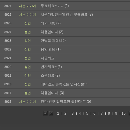
무료해요~ㅜㅠ
(2)
8927
사는 이야기
처음가입했는데 한번 구해봐요
(3)
8926
사는 이야기
해외 여행
(2)
8925
성인
처음입니다
(2)
8924
성인
만남을 원합니다
8923
성인
용인 만남
(1)
8922
성인
지금뵈요
8921
성인
반가워요~
(5)
8920
성인
스폰해요
(2)
8919
성인
매너있고 능력있는 멋지신분~~
8918
성인
처음입니다.
(3)
8917
성인
편한 친구 있었으면 좋겠다 ^^
(5)
8916
사는 이야기
1
2
3
4
5
6
7
8
9
10