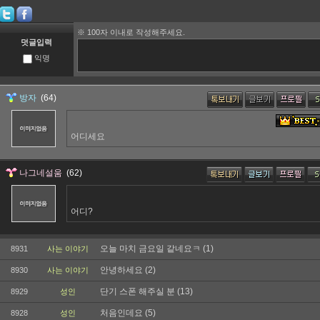
오늘 마치 금요일 같네요ㅋ
(1)
8931
사는 이야기
안녕하세요
(2)
8930
사는 이야기
단기 스폰 해주실 분
(13)
8929
성인
처음인데요
(5)
8928
성인