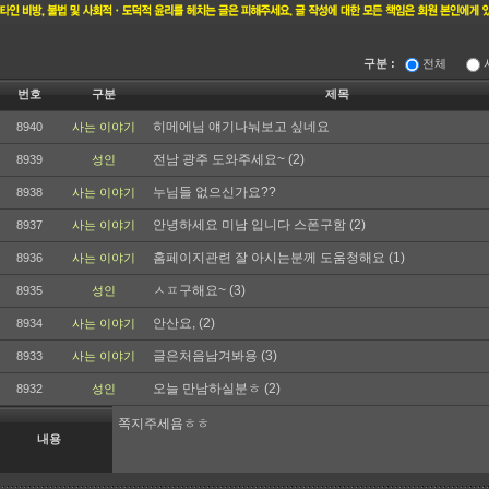
구분 :
전체
번호
구분
제목
히메에님 얘기나눠보고 싶네요
8940
사는 이야기
전남 광주 도와주세요~
(2)
8939
성인
누님들 없으신가요??
8938
사는 이야기
안녕하세요 미남 입니다 스폰구함
(2)
8937
사는 이야기
홈페이지관련 잘 아시는분께 도움청해요
(1)
8936
사는 이야기
ㅅㅍ구해요~
(3)
8935
성인
안산요,
(2)
8934
사는 이야기
글은처음남겨봐용
(3)
8933
사는 이야기
오늘 만남하실분ㅎ
(2)
8932
성인
쪽지주세욤ㅎㅎ
내용