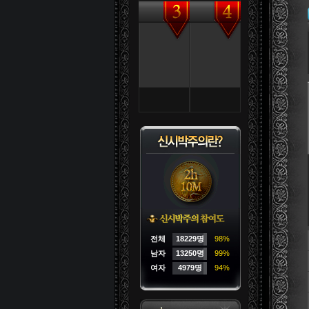
전체
18229명
98%
남자
13250명
99%
여자
4979명
94%