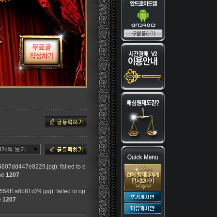
0개씩 보기
807dd447e8229.jpg): failed to o
ne
1207
59f1a6b81d29.jpg): failed to op
e
1207