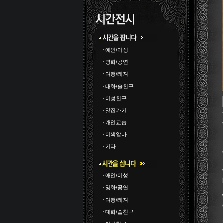
애인/이성
영화/공연
여행/레져
대화/술친구
이성친구
맛집가기
개인교습
이색알바
기타
애인/이성
영화/공연
여행/레져
대화/술친구