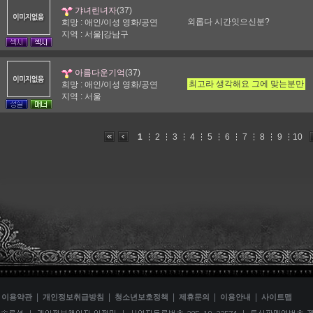
(37)
갸녀린녀자
외롭다 시간잇으신분?
희망 : 애인/이성 영화/공연
지역 : 서울|강남구
(37)
아름다운기억
최고라 생각해요 그에 맞는분만
희망 : 애인/이성 영화/공연
지역 : 서울
1
2
3
4
5
6
7
8
9
10
|
|
|
|
|
|
이용약관
개인정보취급방침
청소년보호정책
제휴문의
이용안내
사이트맵