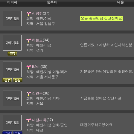
이미지
등록자
내용
(37)
상큼히
오늘 좋은만남 갖고싶어요
희망 : 애인/이성
지역 : 서울|강남구
(34)
하늘요
연륜이있고 자상하고 인자하신분
희망 : 애인/이성
지역 : 경기
(35)
tkfkrh
기분좋은 만남이었으면 좋겠어요.
희망 : 애인/이성 여행/레저
지역 : 서울|서대문구
(36)
김연두
지금볼분 찾아요 장난사절
희망 : 애인/이성 기타
지역 : 서울
(37)
대전라희
대전거주하고있어요
희망 : 애인/이성 영화/공연
지역 : 대전