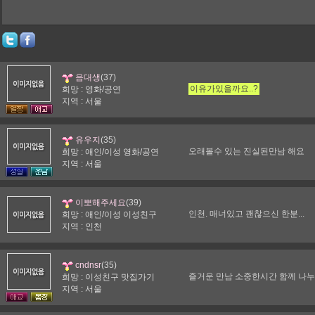
(37)
음대생
이유가있을까요..?
희망 : 영화/공연
지역 : 서울
(35)
유우지
오래볼수 있는 진실된만남 해요
희망 : 애인/이성 영화/공연
지역 : 서울
(39)
이뽀해주세요
인천. 매너있고 괜찮으신 한분...
희망 : 애인/이성 이성친구
지역 : 인천
(35)
cndnsr
즐거운 만남 소중한시간 함께 나누
희망 : 이성친구 맛집가기
지역 : 서울