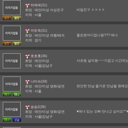
(31)
히메에
비밀친구 ㅎㅎㅎㅎ
희망 : 애인/이성 이성친구
지역 : 서울
(31)
까토옥
좋은분어디없나용??? 매너
희망 : 애인/이성 여행/레저
지역 : 경기
(36)
호호홋
서초동 살아용~~~가깝고 시간되는
희망 : 애인/이성
지역 : 서울|강남구
(34)
나미쓰
편안한 만남 즐거운 만남을 원해요
희망 : 애인/이성 영화/공연
지역 : 서울
(36)
숑숑2
♥매너 있는 오빠 만나고 싶어요^^
희망 : 애인/이성 영화/공연
지역 : 서울|강남구