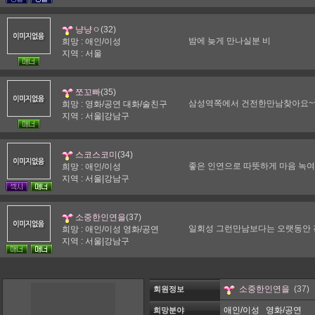
(32)
냥냥ㅇ
밤에 늦게 만나실분 비
희망 : 애인/이성
지역 : 서울
(35)
쪼꼬빠
삼성역쪽에서 건전한만남찾아요~~
희망 : 영화/공연 대화/술친구
지역 : 서울|강남구
(34)
스코스코미
좋은 인연으로 따뜻하게 마음 녹여
희망 : 애인/이성
지역 : 서울|강남구
(37)
소중한인연을
일회성 그런만남보다는 오랫동안 
희망 : 애인/이성 영화/공연
지역 : 서울|강남구
(37)
소중한인연을
회원정보
애인/이성
영화/공연
희망분야