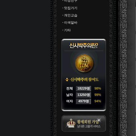
이성친구
맛집가기
개인교습
이색알바
기타
전체
18229명
98%
남자
13250명
99%
여자
4979명
94%