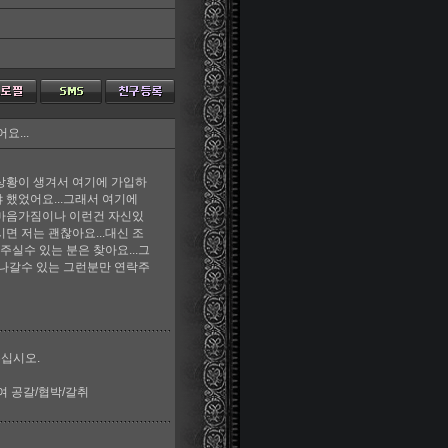
요...
 상황이 생겨서 여기에 가입하
 했었어요...그래서 여기에
인 마음가짐이나 이런건 자신있
면 저는 괜찮아요...대신 조
주실수 있는 분은 찾아요...그
워나갈수 있는 그런분만 연락주
주십시오.
여 공갈/협박/갈취