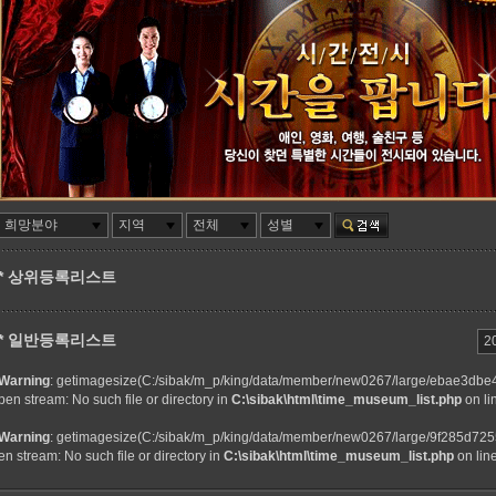
희망분야
지역
전체
성별
* 상위등록리스트
* 일반등록리스트
2
Warning
: getimagesize(C:/sibak/m_p/king/data/member/new0267/large/ebae3dbe4
pen stream: No such file or directory in
C:\sibak\html\time_museum_list.php
on li
Warning
: getimagesize(C:/sibak/m_p/king/data/member/new0267/large/9f285d7255
en stream: No such file or directory in
C:\sibak\html\time_museum_list.php
on lin