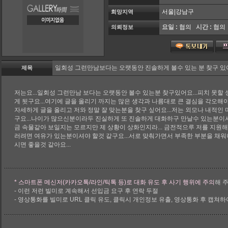
서울|강남구
희망지역
요일 :
협의
시간 :
협의
의뢰정보
일회성 그런만남보다는 오랫동안 진솔하게 볼수 있는 분 찾구 있어
제목
저는요...일회성 그런만남 보다는 오랫동안 볼수 있는분 찾구있어요...피치 못할
게 됫구요...여기에 글을 올리기 까지는 많은 생각과 나름대로 큰 결심을 각오해야
자세하게 글을 올리고 저와 정말 잘 맞는분을 찾구 싶어요...저는 외모나 내적
구요...나이가 많으신분이라두 진실하게 또 진솔하게 대화하구 만날수 있는분이시
금 속물같아 보일지는 모르지만 제 상황이 상화인지라... 금전적으루 저를 지원해
러려면 여유가 있는분이셔야 할것 같구요...서로 맞춰가면서 부족한 부분을 채
시면 좋을것 같아요...
해 
* 스마트폰 메신저(카카오톡/라인/틱톡 등)로 대화 유도 후 사기 행위에 주의
- 이런 저런 빌미로 계속해서 선입금 요구 후 연락 두절
- 영상통화를 빌미로 URL 클릭 유도, 클릭시 개인정보 유출, 영상통화 후 캡쳐하